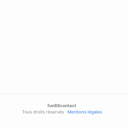
fun88contact
Tous droits réservés
Mentions légales